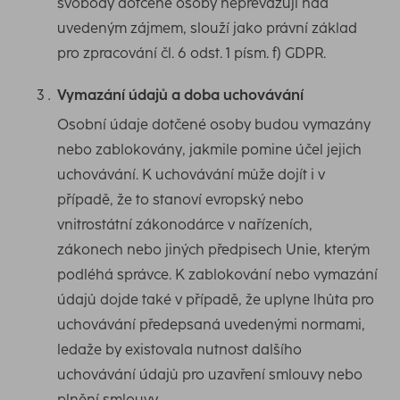
svobody dotčené osoby nepřevažují nad
uvedeným zájmem, slouží jako právní základ
pro zpracování čl. 6 odst. 1 písm. f) GDPR.
Vymazání údajů a doba uchovávání
Osobní údaje dotčené osoby budou vymazány
nebo zablokovány, jakmile pomine účel jejich
uchovávání. K uchovávání může dojít i v
případě, že to stanoví evropský nebo
vnitrostátní zákonodárce v nařízeních,
zákonech nebo jiných předpisech Unie, kterým
podléhá správce. K zablokování nebo vymazání
údajů dojde také v případě, že uplyne lhůta pro
uchovávání předepsaná uvedenými normami,
ledaže by existovala nutnost dalšího
uchovávání údajů pro uzavření smlouvy nebo
plnění smlouvy.