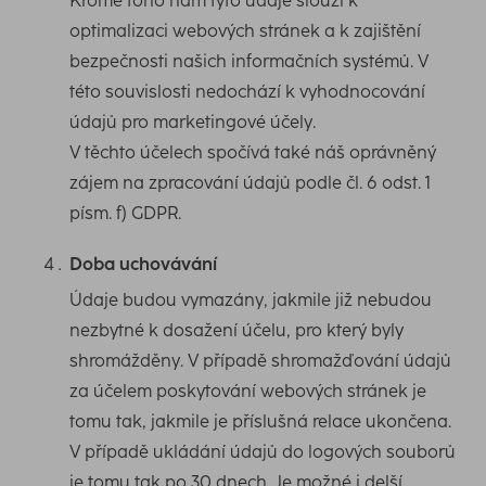
Kromě toho nám tyto údaje slouží k
optimalizaci webových stránek a k zajištění
bezpečnosti našich informačních systémů. V
této souvislosti nedochází k vyhodnocování
údajů pro marketingové účely.
V těchto účelech spočívá také náš oprávněný
zájem na zpracování údajů podle čl. 6 odst. 1
písm. f) GDPR.
Doba uchovávání
Údaje budou vymazány, jakmile již nebudou
nezbytné k dosažení účelu, pro který byly
shromážděny. V případě shromažďování údajů
za účelem poskytování webových stránek je
tomu tak, jakmile je příslušná relace ukončena.
V případě ukládání údajů do logových souborů
je tomu tak po 30 dnech. Je možné i delší